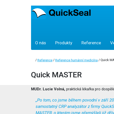
O nás
Produkty
Reference
V
/
/
/ Quick M
Reference
Reference humánní medicína
Quick MASTER
MUDr. Lucie Volná,
praktická lékařka pro dospělé,
„Po tom, co jsme během povodní v září 2024
samostatný CRP analyzátor z firmy QuickSea
MASTER, o kterém jsme přemýšleli již dřív