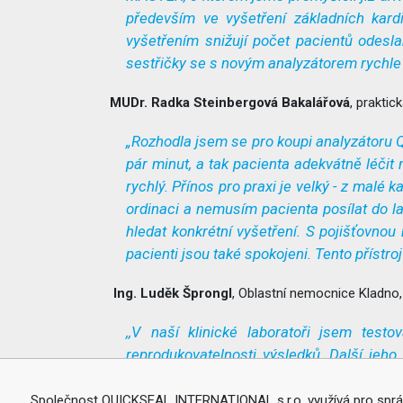
především ve vyšetření základních kard
vyšetřením snižují počet pacientů odesl
sestřičky se s novým analyzátorem rychle s
MUDr. Radka Steinbergová Bakalářová
, praktic
„Rozhodla jsem se pro koupi analyzátoru 
pár minut, a tak pacienta adekvátně léčit
rychlý. Přínos pro praxi je velký - z malé 
ordinaci a nemusím pacienta posílat do l
hledat konkrétní vyšetření. S pojišťovno
pacienti jsou také spokojeni. Tento přístr
Ing. Luděk Šprongl
, Oblastní nemocnice Kladno, 
,,V naší klinické laboratoři jsem tes
reprodukovatelnosti výsledků. Další jeho
rychlost měření a i jednoduché proveden
odbornostem – diabetolog, kardiolog.“
Společnost QUICKSEAL INTERNATIONAL s.r.o. využívá pro správ