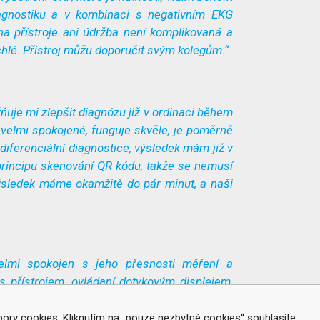
iagnostiku a v kombinaci s negativním EKG
ha přístroje ani údržba není komplikovaná a
chlé. Přístroj můžu doporučit svým kolegům.“
uje mi zlepšit diagnózu již v ordinaci během
 velmi spokojené, funguje skvěle, je poměrně
v diferenciální diagnostice, výsledek mám již v
 principu skenování QR kódu, takže se nemusí
Výsledek máme okamžitě do pár minut, a naši
velmi spokojen s jeho přesnosti měření a
s přístrojem, ovládaní dotykovým displejem,
ickým lékařům do primární péče, ale i jiným
ry cookies. Kliknutím na „pouze nezbytné cookies“ souhlasíte