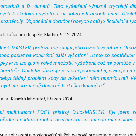
iomarkrů a D- dimerů. Tato vyšetření výrazně zrychlují d
aných k akutnímu vyšetření na interních ambulancích. Obslu
eznámily. Objednání a doručení nových setů je flexibilní a ry
ká lékařka pro dospělé, Kladno, 9. 12. 2024
Quick MASTER, protože mě zaujal jeho rozsah vyšetření. Umožň
 nebo poslat na konkrétní další vyšetření. Jsme se sestřičkou
kapky krve lze zjistit velké množství vyšetření, což mi pomůže 
aboratoře. Obsluha přístroje je velmi jednoduchá, pracuje na
u nebyl žádný problém, kódy na vyšetření nám nasmlouvali. 
oj bych jednoznačně doporučila dalším kolegům.“
a. s., Klinická laboratoř, březen 2024
toval multifunkční POCT přístroj QuickMASTER. Byl jsem 
 předností, kterou mohu vyzdvihnout, je snadná manipulace 
í testu. Přístroj QuickMASTER mohu doporučit nejen k prakt
né zobrazení a poskytování služeb webové prezentace datové soubo