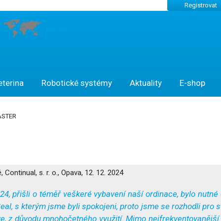
Registrovat
EN
SK
eterina
Robotické systémy
Aktuality
E-shop
ASTER
 Continual, s. r. o., Opava, 12. 12. 2024
, přišli o téměř veškeré vybavení naší ordinace, bylo nutné o
l, s kterým jsme byli spokojeni, proto jsme se rozhodli pro st
e, z důvodu mnohočetného využití. Mimo nejfrekventovanější vy