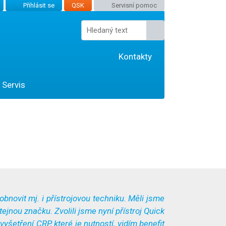
Přihlásit se
QSK
Servisní pomoc
Kontakty
Servis
bnovit mj. i přístrojovou techniku. Měli jsme
ejnou značku. Zvolili jsme nyní přístroj Quick
šetření CRP, které je nutností, vidím benefit