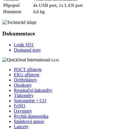
Připojení
4x USB port, 1x LAN port
Hmotnost
4,6 kg
Dokumentace
Leták SD1
Dostupné testy
POCT přístroje
EKG přístroje
Defibrilátory
Otoskopy
Respirační tlakoměry
Tlakoměry
Spirometrie + CO
FeNO
Oxymetry
Rychlá diagnostika
Spánková apnoe
Lancety