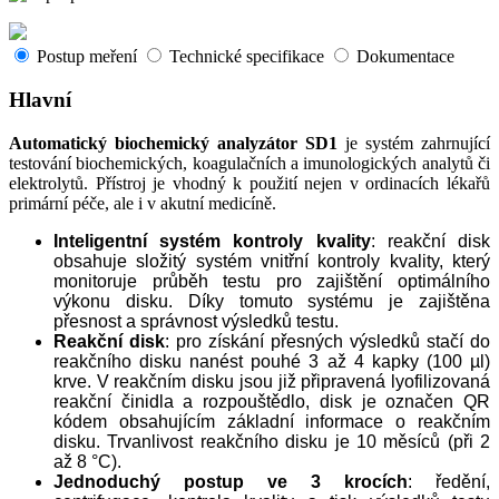
Postup meření
Technické specifikace
Dokumentace
Hlavní
Automatický biochemický analyzátor SD1
je systém zahrnující
testování biochemických, koagulačních a imunologických analytů či
elektrolytů. Přístroj je vhodný k použití nejen v ordinacích lékařů
primární péče, ale i v akutní medicíně.
Inteligentní systém kontroly kvality
: reakční disk
obsahuje složitý systém vnitřní kontroly kvality, který
monitoruje průběh testu pro zajištění optimálního
výkonu disku. Díky tomuto systému je zajištěna
přesnost a správnost výsledků testu.
Reakční disk
: pro získání přesných výsledků stačí do
reakčního disku nanést pouhé 3 až 4 kapky (100 µl)
krve. V reakčním disku jsou již připravená lyofilizovaná
reakční činidla a rozpouštědlo, disk je označen QR
kódem obsahujícím základní informace o reakčním
disku. Trvanlivost reakčního disku je 10 měsíců (při 2
až 8 °C).
Jednoduchý postup ve 3 krocích
: ředění,