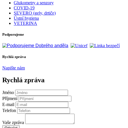
Glukometry a senzory
COVID-19
SEVERO (gely, drtiče)
Ústní hygiena
VETERINA
Podporujeme
Rychlá zpráva
Napište nám
Rychlá zpráva
Jméno
Příjmení
E-mail
Telefon
Vaše zpráva