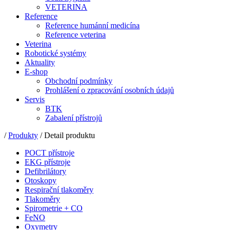
VETERINA
Reference
Reference humánní medicína
Reference veterina
Veterina
Robotické systémy
Aktuality
E-shop
Obchodní podmínky
Prohlášení o zpracování osobních údajů
Servis
BTK
Zabalení přístrojů
/
Produkty
/ Detail produktu
POCT přístroje
EKG přístroje
Defibrilátory
Otoskopy
Respirační tlakoměry
Tlakoměry
Spirometrie + CO
FeNO
Oxymetry