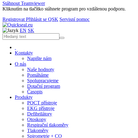
Stáhnout Teamviewer
Kliknutím na tlačítko stáhnete program pro vzdálenou podporu.
Registrovat
Přihlásit se
QSK
Servisní pomoc
EN
SK
Kontakty
Napište nám
O nás
Naše hodnoty
Pomáháme
Spolupracujeme
Dotační program
Časopis
Produkty
POCT přístroje
EKG přístroje
Defibrilátory
Otoskopy
Respirační tlakoměry
Tlakoměry
Spirometrie + CO