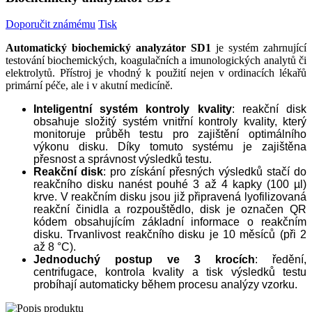
Doporučit známému
Tisk
Automatický biochemický analyzátor SD1
je systém zahrnující
testování biochemických, koagulačních a imunologických analytů či
elektrolytů. Přístroj je vhodný k použití nejen v ordinacích lékařů
primární péče, ale i v akutní medicíně.
Inteligentní systém kontroly kvality
: reakční disk
obsahuje složitý systém vnitřní kontroly kvality, který
monitoruje průběh testu pro zajištění optimálního
výkonu disku. Díky tomuto systému je zajištěna
přesnost a správnost výsledků testu.
Reakční disk
: pro získání přesných výsledků stačí do
reakčního disku nanést pouhé 3 až 4 kapky (100 µl)
krve. V reakčním disku jsou již připravená lyofilizovaná
reakční činidla a rozpouštědlo, disk je označen QR
kódem obsahujícím základní informace o reakčním
disku. Trvanlivost reakčního disku je 10 měsíců (při 2
až 8 °C).
Jednoduchý postup ve 3 krocích
: ředění,
centrifugace, kontrola kvality a tisk výsledků testu
probíhají automaticky během procesu analýzy vzorku.