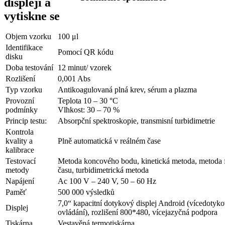
Objem vzorku
100 μl
Identifikace
Pomocí QR kódu
disku
Doba testování
12 minut/ vzorek
Rozlišení
0,001 Abs
Typ vzorku
Antikoagulovaná plná krev, sérum a plazma
Provozní
Teplota 10 – 30 °C
podmínky
Vlhkost: 30 – 70 %
Princip testu:
Absorpční spektroskopie, transmisní turbidimetrie
Kontrola
kvality a
Plně automatická v reálném čase
kalibrace
Testovací
Metoda koncového bodu, kinetická metoda, metoda 
metody
času, turbidimetrická metoda
Napájení
Ac 100 V – 240 V, 50 – 60 Hz
Paměť
500 000 výsledků
7,0“ kapacitní dotykový displej Android (vícedotyk
Displej
ovládání), rozlišení 800*480, vícejazyčná podpora
Tiskárna
Vestavěná termotiskárna