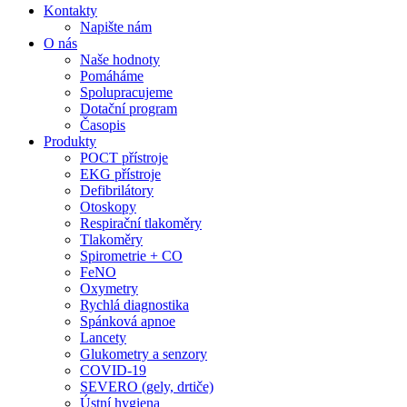
Kontakty
Napište nám
O nás
Naše hodnoty
Pomáháme
Spolupracujeme
Dotační program
Časopis
Produkty
POCT přístroje
EKG přístroje
Defibrilátory
Otoskopy
Respirační tlakoměry
Tlakoměry
Spirometrie + CO
FeNO
Oxymetry
Rychlá diagnostika
Spánková apnoe
Lancety
Glukometry a senzory
COVID-19
SEVERO (gely, drtiče)
Ústní hygiena