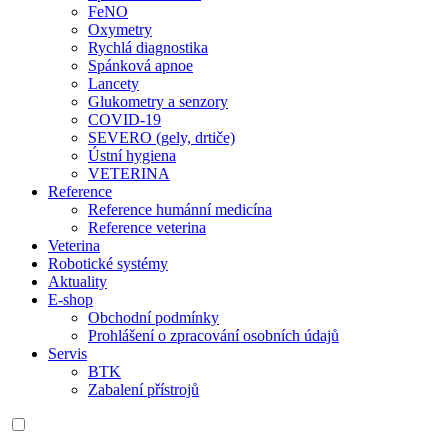
FeNO
Oxymetry
Rychlá diagnostika
Spánková apnoe
Lancety
Glukometry a senzory
COVID-19
SEVERO (gely, drtiče)
Ústní hygiena
VETERINA
Reference
Reference humánní medicína
Reference veterina
Veterina
Robotické systémy
Aktuality
E-shop
Obchodní podmínky
Prohlášení o zpracování osobních údajů
Servis
BTK
Zabalení přístrojů