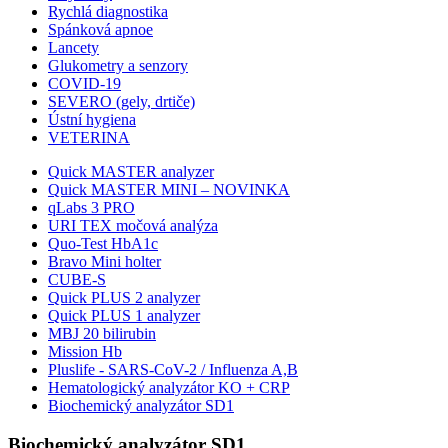
Rychlá diagnostika
Spánková apnoe
Lancety
Glukometry a senzory
COVID-19
SEVERO (gely, drtiče)
Ústní hygiena
VETERINA
Quick MASTER analyzer
Quick MASTER MINI – NOVINKA
qLabs 3 PRO
URI TEX močová analýza
Quo-Test HbA1c
Bravo Mini holter
CUBE-S
Quick PLUS 2 analyzer
Quick PLUS 1 analyzer
MBJ 20 bilirubin
Mission Hb
Pluslife - SARS-CoV-2 / Influenza A,B
Hematologický analyzátor KO + CRP
Biochemický analyzátor SD1
Biochemický analyzátor SD1