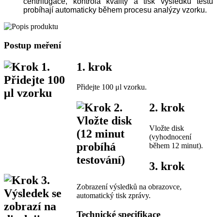
centrifugace, kontrola kvality a tisk výsledků testu
probíhají automaticky během procesu analýzy vzorku.
Postup meření
1. krok
Přidejte 100 μl vzorku.
2. krok
Vložte disk
(vyhodnocení
během 12 minut).
3. krok
Zobrazení výsledků na obrazovce,
automatický tisk zprávy.
Technické specifikace