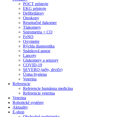
POCT prístroje
EKG prístroje
Defibrilátory
Otoskopy
Respiračné tlakomer
Tlakomery
Spirometria + CO
FeNO
Oxymetre
Rýchla diagnostika
Spánková apnoe
Lancety
Glukomery a senzory
COVID-19
SEVERO (gély, drviče)
Ústna hygiena
Veterina
Referencie
Referencie humánna medicína
Referencie veterina
Veterina
Robotické systémy
Aktuality
E-shop
Obchodné podmienky