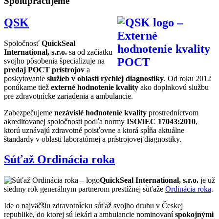
Spolupracujeme
QSK
Spoločnosť
QuickSeal
International, s.r.o.
sa od začiatku
svojho pôsobenia špecializuje na
predaj POCT prístrojov
a
poskytovanie
služieb v oblasti rýchlej diagnostiky
. Od roku 2012
ponúkame tiež
externé hodnotenie kvality
ako doplnkovú službu
pre zdravotnícke zariadenia a ambulancie.
Zabezpečujeme
nezávislé hodnotenie kvality
prostredníctvom
akreditovanej spoločnosti podľa normy
ISO/IEC 17043:2010
,
ktorú uznávajú zdravotné poisťovne a ktorá spĺňa aktuálne
štandardy v oblasti laboratórnej a prístrojovej diagnostiky.
Súťaž Ordinácia roka
QuickSeal International, s.r.o.
je už
siedmy rok generálnym partnerom prestížnej súťaže
Ordinácia roka
.
Ide o najväčšiu zdravotnícku súťaž svojho druhu v Českej
republike, do ktorej sú lekári a ambulancie nominovaní
spokojnými