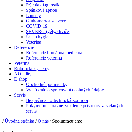
Rýchla diagnostika
Spánková apnoe
Lancety
Glukomery a senzory
COVID-19
SEVERO (gély, drviče)
Ústna hygiena
Veterina
Referencie
Referencie humánna medicína
Referencie veterina
Veterina
Robotické systémy
Aktuality
E-shop
Obchodné podmienky
Vyhlásenie o spracovaní osobných údajov
Servis
Bezpečnostno-technická kontrola
Pokyny pre správne zabalenie prístrojov zasielaných na
servis
/
Úvodná stránka
/
O nás
/ Spolupracujeme