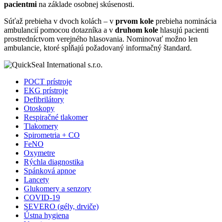
pacientmi
na základe osobnej skúsenosti.
Súťaž prebieha v dvoch kolách – v
prvom kole
prebieha nominácia
ambulancií pomocou dotazníka a v
druhom kole
hlasujú pacienti
prostredníctvom verejného hlasovania. Nominovať možno len
ambulancie, ktoré spĺňajú požadovaný informačný štandard.
POCT prístroje
EKG prístroje
Defibrilátory
Otoskopy
Respiračné tlakomer
Tlakomery
Spirometria + CO
FeNO
Oxymetre
Rýchla diagnostika
Spánková apnoe
Lancety
Glukomery a senzory
COVID-19
SEVERO (gély, drviče)
Ústna hygiena