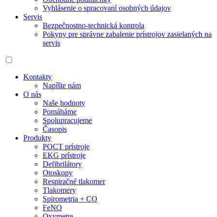
Vyhlásenie o spracovaní osobných údajov
Servis
Bezpečnostno-technická kontrola
Pokyny pre správne zabalenie prístrojov zasielaných na
servis
Kontakty
Napíšte nám
O nás
Naše hodnoty
Pomáháme
Spolupracujeme
Časopis
Produkty
POCT prístroje
EKG prístroje
Defibrilátory
Otoskopy
Respiračné tlakomer
Tlakomery
Spirometria + CO
FeNO
Oxymetre