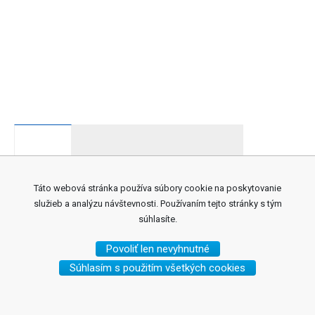
Táto webová stránka používa súbory cookie na poskytovanie
Acti-Lance
služieb a analýzu návštevnosti. Používaním tejto stránky s tým
Farba:
modrá
súhlasíte.
Hĺbka vpichu:
1,8 mm
Povoliť len nevyhnutné
Ihla:
23G
Súhlasím s použitím všetkých cookies
Počet:
200 ks v balení