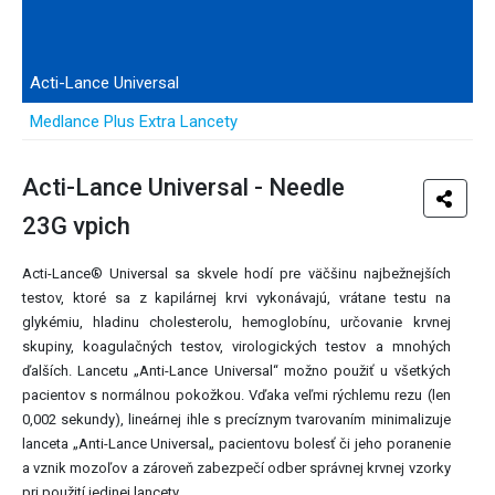
SEVERO (gély, drviče)
Ústna hygiena
Veterina
Acti-Lance Universal
Medlance Plus Extra Lancety
Acti-Lance Universal - Needle
23G vpich
Acti-Lance® Universal sa skvele hodí pre väčšinu najbežnejších
testov, ktoré sa z kapilárnej krvi vykonávajú, vrátane testu na
glykémiu, hladinu cholesterolu, hemoglobínu, určovanie krvnej
skupiny, koagulačných testov, virologických testov a mnohých
ďalších. Lancetu „Anti-Lance Universal“ možno použiť u všetkých
pacientov s normálnou pokožkou. Vďaka veľmi rýchlemu rezu (len
0,002 sekundy), lineárnej ihle s precíznym tvarovaním minimalizuje
lanceta „Anti-Lance Universal„ pacientovu bolesť či jeho poranenie
a vznik mozoľov a zároveň zabezpečí odber správnej krvnej vzorky
pri použití jedinej lancety.